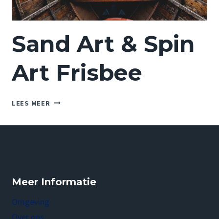
Sand Art & Spin
Art Frisbee
SAND
LEES MEER
ART
&
SPIN
ART
FRISBEE
Meer Informatie
Omgeving
Over ons